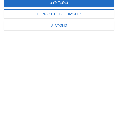
ΣΥΜΦΩΝΩ
Ελλάδα
Πολιτική
Εθνικά θέματα
ΠΕΡΙΣΣΟΤΕΡΕΣ ΕΠΙΛΟΓΕΣ
Οικονομία
Αστυνομικό
ΔΙΑΦΩΝΩ
Διεθνή
Επικοινωνία
Follow US
Προσωπικά δεδομένα & Όροι Χρήσης
© 2022 Foxiz News Network. Ruby Design Company. All Rights
Reserved.
Ετικέτα:
φίλτρο
Επιστήμη
Αγοράστε ηλεκτρονικά, επώνυμα φίλτρα
αυτοκινήτων σε φιλικές τιμές στο EUantallaktika.gr