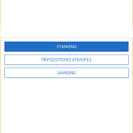
Ελλάδα
Πολιτική
Εθνικά θέματα
Οικονομία
Αστυνομικό
Διεθνή
Επικοινωνία
ΣΥΜΦΩΝΩ
Follow US
Προσωπικά δεδομένα & Όροι Χρήσης
ΠΕΡΙΣΣΟΤΕΡΕΣ ΕΠΙΛΟΓΕΣ
© 2022 Foxiz News Network. Ruby Design Company. All Rights
Reserved.
ΔΙΑΦΩΝΩ
Ετικέτα:
φιλί
Life Style
Τέως Βασιλιά μάζεψε την εγγονή σου πριν να είναι
αργά! [φωτο]