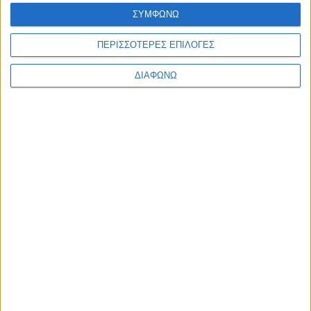
Ελλάδα
ΣΥΜΦΩΝΩ
Πολιτική
Εθνικά θέματα
ΠΕΡΙΣΣΟΤΕΡΕΣ ΕΠΙΛΟΓΕΣ
Οικονομία
Αστυνομικό
Διεθνή
ΔΙΑΦΩΝΩ
Επικοινωνία
Follow US
Προσωπικά δεδομένα & Όροι Χρήσης
© 2022 Foxiz News Network. Ruby Design Company. All Rights
Reserved.
Ετικέτα:
Φεστίμ Λατό
Εθνικά θέματα
Αυτός είναι ο φυγόδικος δήθεν “πρόεδρος” της
“Τσαμουριάς”!