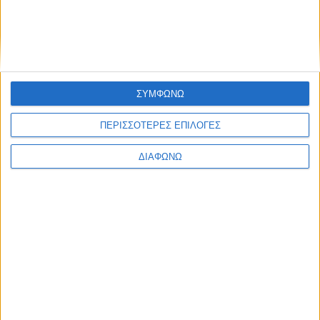
Ελλάδα
Πολιτική
Εθνικά θέματα
Οικονομία
Αστυνομικό
Διεθνή
Επικοινωνία
ΣΥΜΦΩΝΩ
Follow US
ΠΕΡΙΣΣΟΤΕΡΕΣ ΕΠΙΛΟΓΕΣ
Προσωπικά δεδομένα & Όροι Χρήσης
ΔΙΑΦΩΝΩ
© 2022 Foxiz News Network. Ruby Design Company. All Rights
Reserved.
Ετικέτα:
F-16
Πολιτική
Αποστομωτική απάντηση Πάνου Καμμένου σε Ν.Δ.
για τα 30 F-16