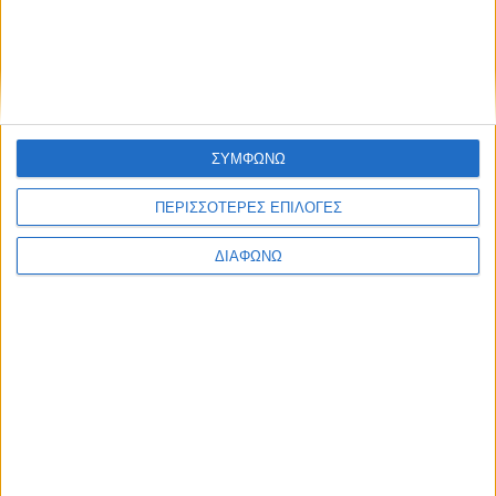
Ελλάδα
Πολιτική
Εθνικά θέματα
Οικονομία
Αστυνομικό
Διεθνή
Επικοινωνία
ΣΥΜΦΩΝΩ
Follow US
ΠΕΡΙΣΣΟΤΕΡΕΣ ΕΠΙΛΟΓΕΣ
Προσωπικά δεδομένα & Όροι Χρήσης
© 2022 Foxiz News Network. Ruby Design Company. All Rights
ΔΙΑΦΩΝΩ
Reserved.
Ετικέτα:
Επιτροπή Εφέσεων
Αθλητικά
Απορρίφθηκε η Έφεση της ομάδας του “πιστολέρο”
από την Γεωργία!