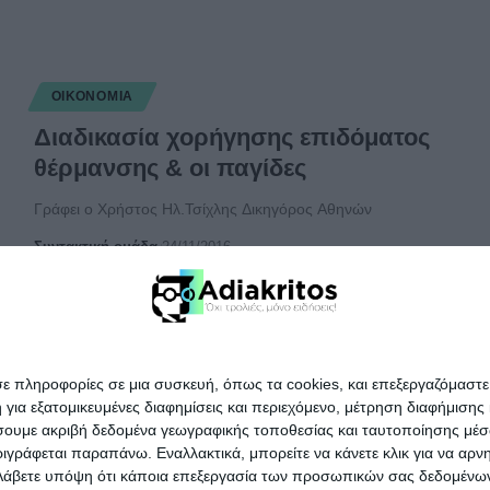
ΟΙΚΟΝΟΜΊΑ
Διαδικασία χορήγησης επιδόματος
θέρμανσης & οι παγίδες
Γράφει ο Χρήστος Ηλ.Τσίχλης Δικηγόρος Αθηνών
Συντακτική ομάδα
24/11/2016
σε πληροφορίες σε μια συσκευή, όπως τα cookies, και επεξεργαζόμαστ
α εξατομικευμένες διαφημίσεις και περιεχόμενο, μέτρηση διαφήμισης 
οιήσουμε ακριβή δεδομένα γεωγραφικής τοποθεσίας και ταυτοποίησης μέ
γράφεται παραπάνω. Εναλλακτικά, μπορείτε να κάνετε κλικ για να αρν
Λάβετε υπόψη ότι κάποια επεξεργασία των προσωπικών σας δεδομένων ε