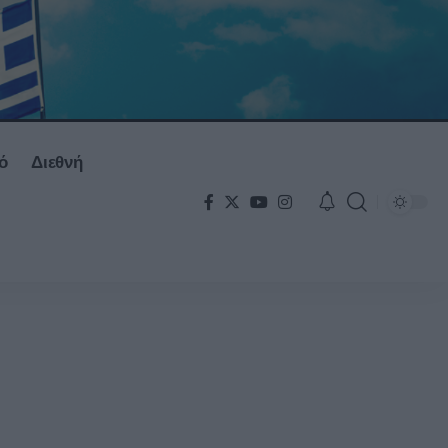
ό
Διεθνή