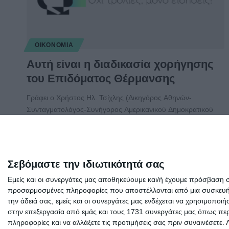
ΟΙΚΟΝΟΜΊΑ
Αυτή είναι η διαδικασία χορήγησης
του Επιδόματος Θέρμανσης
Γράφει ο Χρήστος Ηλ. Τσίχλης (Δικηγόρος Αθηνών-
Συνταγματολόγος-Συνήγορος Αμερικανικού Δημοκρατικού
Κόμματος στην Ελλάδα-Δ.Σ.
…
Συντακτική ομάδα
22/01/2021
Σεβόμαστε την ιδιωτικότητά σας
Εμείς και οι συνεργάτες μας αποθηκεύουμε και/ή έχουμε πρόσβαση 
προσαρμοσμένες πληροφορίες που αποστέλλονται από μια συσκευή γι
την άδειά σας, εμείς και οι συνεργάτες μας ενδέχεται να χρησιμοπ
στην επεξεργασία από εμάς και τους 1731 συνεργάτες μας όπως περι
πληροφορίες και να αλλάξετε τις προτιμήσεις σας πριν συναινέσετε.