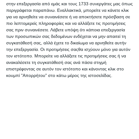
στην επεξεργασία από εμάς και τους 1733 συνεργάτες μας όπως
περιγράφεται παραπάνω. Εναλλακτικά, μπορείτε να κάνετε κλικ
για να αρνηθείτε να συναινέσετε ή να αποκτήσετε πρόσβαση σε
πιο λεπτομερείς πληροφορίες και να αλλάξετε τις προτιμήσεις
σας πριν συναινέσετε.
Λάβετε υπόψη ότι κάποια επεξεργασία
των προσωπικών σας δεδομένων ενδέχεται να μην απαιτεί τη
συγκατάθεσή σας, αλλά έχετε το δικαίωμα να αρνηθείτε αυτήν
την επεξεργασία. Οι προτιμήσεις σαςθα ισχύουν μόνο για αυτόν
τον ιστότοπο. Μπορείτε να αλλάξετε τις προτιμήσεις σας ή να
ανακαλέσετε τη συγκατάθεσή σας ανά πάσα στιγμή
ΕΛΛΆΔΑ
επιστρέφοντας σε αυτόν τον ιστότοπο και κάνοντας κλικ στο
κουμπί "Απορρήτου" στο κάτω μέρος της ιστοσελίδας.
Προειδοποιητική επιστολή Κομισιόν στην Ελλάδα
για μη συμμόρφωση
Η Ευρωπαϊκή Επιτροπή καλεί την Ελλάδα, την Ιρλανδία, την
Πορτογαλία και την
…
Συντακτική ομάδα
29/09/2016