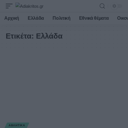
Αρχική
Ελλάδα
Πολιτική
Εθνικά θέματα
Οικο
Ετικέτα:
Ελλάδα
ΑΘΛΗΤΙΚΆ