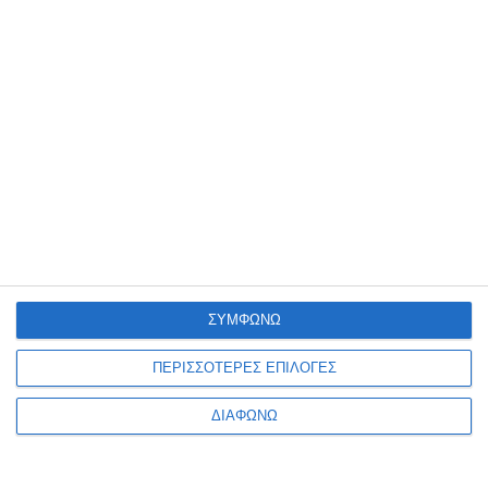
ΕΛΛΆΔΑ
“Φεύγω με βαριά καρδιά” λέει ο απερχόμενος
Τούρκος πρέσβης
"Θα ήθελα επί των ημερών μου να είχε λυθεί το Κυπριακό
Συντακτική ομάδα
27/09/2016
ΣΥΜΦΩΝΩ
ΠΕΡΙΣΣΟΤΕΡΕΣ ΕΠΙΛΟΓΕΣ
ΔΙΑΦΩΝΩ