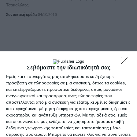
Τσακαλώτος
Συντακτική ομάδα
04/10/2016
Σεβόμαστε την ιδιωτικότητά σας
Εμείς και οι συνεργάτες μας αποθηκεύουμε και/ή έχουμε
πρόσβαση σε πληροφορίες σε μια συσκευή, όπως τα cookies,
και επεξεργαζόμαστε προσωπικά δεδομένα, όπως μοναδικοί
ΑΘΛΗΤΙΚΆ
αναγνωριστικοί και προσαρμοσμένες πληροφορίες που
Παραμένουμε “ιδρωμένοι” στη 15η θέση
αποστέλλονται από μια συσκευή για εξατομικευμένες διαφημίσεις
κατάταξης της UEFA
και περιεχόμενο, μέτρηση διαφήμισης και περιεχομένου, έρευνα
ακροατηρίου και ανάπτυξη υπηρεσιών.
Με την άδειά σας, εμείς
Η συγκομιδή της Ελλάδας από τους αγώνες της Πέμπτης
και οι συνεργάτες μας ενδέχεται να χρησιμοποιήσουμε ακριβή
Συντακτική ομάδα
30/09/2016
δεδομένα γεωγραφικής τοποθεσίας και ταυτοποίησης μέσω
σάρωσης συσκευών. Μπορείτε να κάνετε κλικ για να συναινέσετε