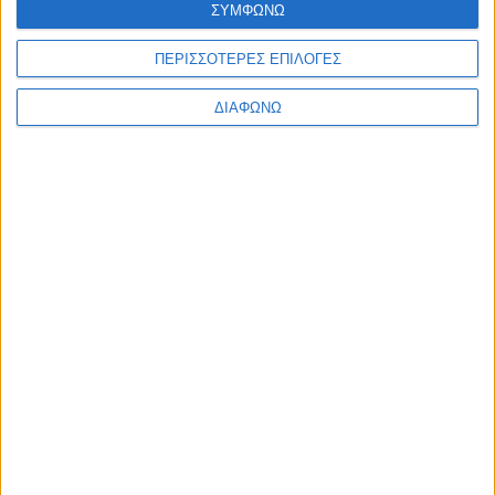
ΣΥΜΦΩΝΩ
Ελλάδα
Πολιτική
Εθνικά θέματα
ΠΕΡΙΣΣΟΤΕΡΕΣ ΕΠΙΛΟΓΕΣ
Οικονομία
Αστυνομικό
ΔΙΑΦΩΝΩ
Διεθνή
Επικοινωνία
Follow US
Προσωπικά δεδομένα & Όροι Χρήσης
© 2022 Foxiz News Network. Ruby Design Company. All Rights
Reserved.
Ετικέτα:
Ελαιώνας Άμφισσας
Ελλάδα
Νεκρός 56χρονος μεταλλωρύχος από πτώση βράχου
στην Άμφισσα!