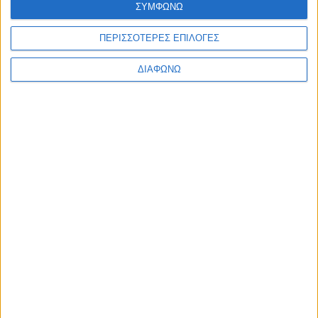
ΣΥΜΦΩΝΩ
Ελλάδα
Πολιτική
Εθνικά θέματα
ΠΕΡΙΣΣΟΤΕΡΕΣ ΕΠΙΛΟΓΕΣ
Οικονομία
Αστυνομικό
ΔΙΑΦΩΝΩ
Διεθνή
Επικοινωνία
Follow US
Προσωπικά δεδομένα & Όροι Χρήσης
© 2022 Foxiz News Network. Ruby Design Company. All Rights
Reserved.
Ετικέτα:
Εδώλιο
Oops! Nothing here
It seems we can’t find what you’re looking for. Perhaps searching
can help.