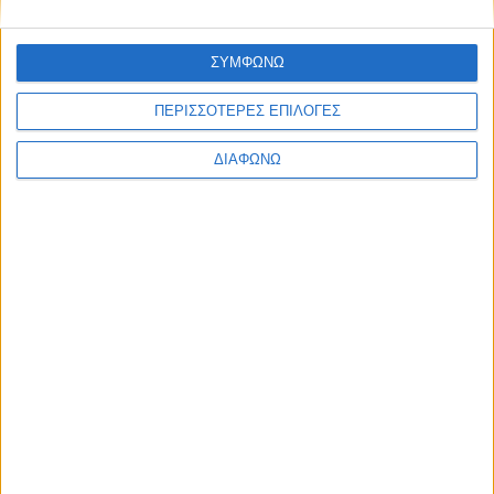
Ελλάδα
Πολιτική
Εθνικά θέματα
ΣΥΜΦΩΝΩ
Οικονομία
Αστυνομικό
ΠΕΡΙΣΣΟΤΕΡΕΣ ΕΠΙΛΟΓΕΣ
Διεθνή
Επικοινωνία
ΔΙΑΦΩΝΩ
Follow US
Προσωπικά δεδομένα & Όροι Χρήσης
© 2022 Foxiz News Network. Ruby Design Company. All Rights
Reserved.
Ετικέτα:
εμπορία και
διακίνηση ναρκωτικών ουσιών
Αστυνομικό
Έστησαν “σούπερ μάρκετ” ναρκωτικών στη