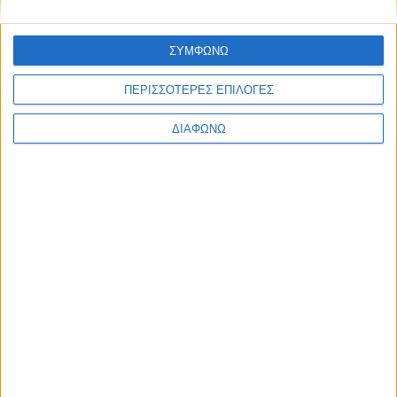
Ελλάδα
Πολιτική
Εθνικά θέματα
ΣΥΜΦΩΝΩ
Οικονομία
Αστυνομικό
ΠΕΡΙΣΣΟΤΕΡΕΣ ΕΠΙΛΟΓΕΣ
Διεθνή
Επικοινωνία
ΔΙΑΦΩΝΩ
Follow US
Προσωπικά δεδομένα & Όροι Χρήσης
© 2022 Foxiz News Network. Ruby Design Company. All Rights
Reserved.
Ετικέτα:
Διεύθυνση
Στρατηγικής Τελωνειακών
Ελέγχων και Παραβάσεων
Αστυνομικό