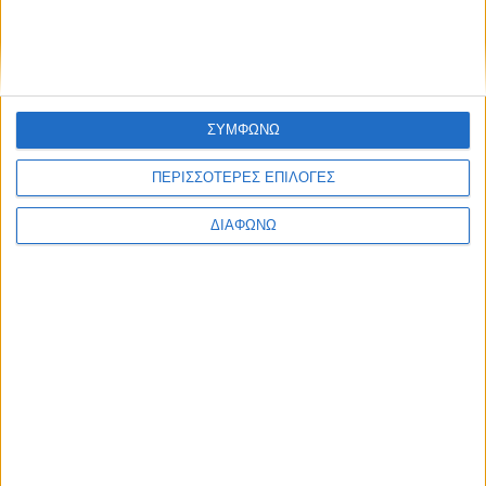
Ελλάδα
Πολιτική
Εθνικά θέματα
Οικονομία
Αστυνομικό
Διεθνή
ΣΥΜΦΩΝΩ
Επικοινωνία
Follow US
ΠΕΡΙΣΣΟΤΕΡΕΣ ΕΠΙΛΟΓΕΣ
Προσωπικά δεδομένα & Όροι Χρήσης
ΔΙΑΦΩΝΩ
© 2022 Foxiz News Network. Ruby Design Company. All Rights
Reserved.
Ετικέτα:
διάσωση
Ελλάδα
Η δραματική διάσωση σκύλου που έπεσε μέσα σε
πηγάδι [φωτο]