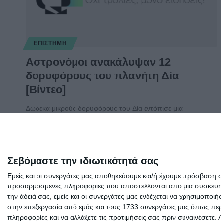
ΕΠΙΣΤΉΜΗ
Αστρονόμοι ανακάλυψαν 12
δορυφόρους του πλανήτη Δία
[Βίντεο]
Δώδεκα μικρούς δορυφόρους του Δία εντόπισε μια
ερευνητική ομάδα υπό τον αστρονόμο
…
Συντακτική ομάδα
18/07/2018
Σεβόμαστε την ιδιωτικότητά σας
Εμείς και οι συνεργάτες μας αποθηκεύουμε και/ή έχουμε πρόσβαση 
προσαρμοσμένες πληροφορίες που αποστέλλονται από μια συσκευή γι
την άδειά σας, εμείς και οι συνεργάτες μας ενδέχεται να χρησιμοπ
στην επεξεργασία από εμάς και τους 1733 συνεργάτες μας όπως περι
πληροφορίες και να αλλάξετε τις προτιμήσεις σας πριν συναινέσετε.