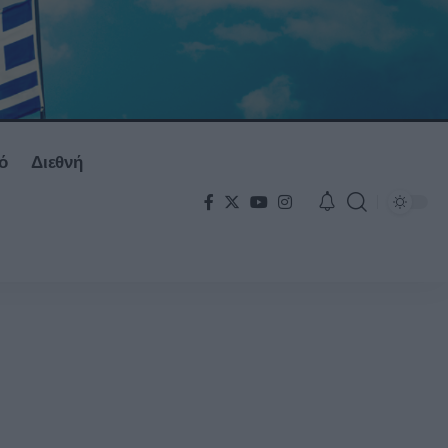
ό
Διεθνή