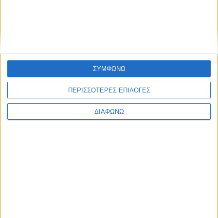
Ελλάδα
Πολιτική
Εθνικά θέματα
Οικονομία
Αστυνομικό
Διεθνή
Επικοινωνία
ΣΥΜΦΩΝΩ
Follow US
ΠΕΡΙΣΣΟΤΕΡΕΣ ΕΠΙΛΟΓΕΣ
Προσωπικά δεδομένα & Όροι Χρήσης
© 2022 Foxiz News Network. Ruby Design Company. All Rights
ΔΙΑΦΩΝΩ
Reserved.
Ετικέτα:
διακοπή της
κυκλοφορίας
Αστυνομικό
Κυκλοφοριακές ρυθμίσεις για τον εορτασμό των