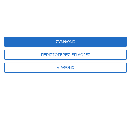
Ελλάδα
Πολιτική
Εθνικά θέματα
Οικονομία
Αστυνομικό
Διεθνή
Επικοινωνία
ΣΥΜΦΩΝΩ
Follow US
ΠΕΡΙΣΣΟΤΕΡΕΣ ΕΠΙΛΟΓΕΣ
Προσωπικά δεδομένα & Όροι Χρήσης
© 2022 Foxiz News Network. Ruby Design Company. All Rights
ΔΙΑΦΩΝΩ
Reserved.
Ετικέτα:
ΔΕΔΔΗΕ
Ελλάδα
Το «χωράφι» έγινε πάλι… Κολωνάκι μετά την
παρέμβαση Ι. Δαραβίγκα [φωτο]