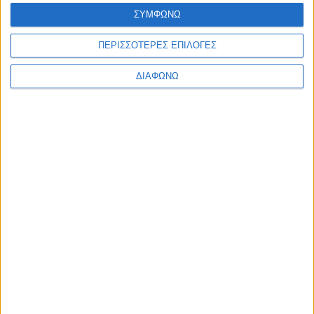
Ελλάδα
ΣΥΜΦΩΝΩ
Πολιτική
Εθνικά θέματα
ΠΕΡΙΣΣΟΤΕΡΕΣ ΕΠΙΛΟΓΕΣ
Οικονομία
Αστυνομικό
Διεθνή
ΔΙΑΦΩΝΩ
Επικοινωνία
Follow US
Προσωπικά δεδομένα & Όροι Χρήσης
© 2022 Foxiz News Network. Ruby Design Company. All Rights
Reserved.
Ετικέτα:
CNN International
Διεθνή
Ο Ερντογάν δολοφονεί & ΗΠΑ-Ρωσία σφυρίζουν
αδιάφορα! [Φωτο]