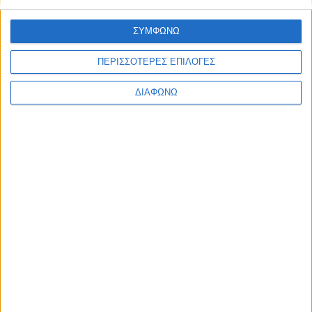
Ελλάδα
Πολιτική
ΣΥΜΦΩΝΩ
Εθνικά θέματα
Οικονομία
Αστυνομικό
ΠΕΡΙΣΣΟΤΕΡΕΣ ΕΠΙΛΟΓΕΣ
Διεθνή
Επικοινωνία
ΔΙΑΦΩΝΩ
Follow US
Προσωπικά δεδομένα & Όροι Χρήσης
© 2022 Foxiz News Network. Ruby Design Company. All Rights
Reserved.
Ετικέτα:
Μπενιαμίν
Νετανιάχου
Διεθνή
Μίσος Ερντογάν κατά Νετανιάχου με άλλοθι τα …