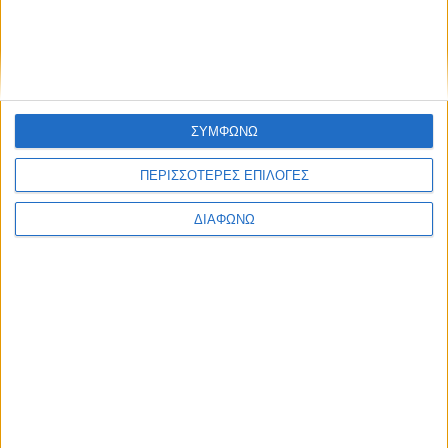
Ελλάδα
Πολιτική
Εθνικά θέματα
Οικονομία
Αστυνομικό
Διεθνή
Επικοινωνία
ΣΥΜΦΩΝΩ
Follow US
ΠΕΡΙΣΣΟΤΕΡΕΣ ΕΠΙΛΟΓΕΣ
Προσωπικά δεδομένα & Όροι Χρήσης
ΔΙΑΦΩΝΩ
© 2022 Foxiz News Network. Ruby Design Company. All Rights
Reserved.
Ετικέτα:
Attica Bank
Ελλάδα
Ν.Δ: Ο Τσίπρας κρύβεται πίσω από τον υπουργό-
καναλάρχη Παππά