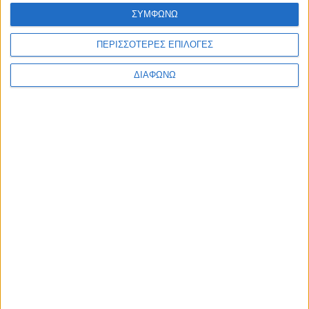
Ελλάδα
ΣΥΜΦΩΝΩ
Πολιτική
Εθνικά θέματα
ΠΕΡΙΣΣΟΤΕΡΕΣ ΕΠΙΛΟΓΕΣ
Οικονομία
Αστυνομικό
Διεθνή
ΔΙΑΦΩΝΩ
Επικοινωνία
Follow US
Προσωπικά δεδομένα & Όροι Χρήσης
© 2022 Foxiz News Network. Ruby Design Company. All Rights
Reserved.
Ετικέτα:
αρχαιότητα
Περίεργα
Η ιστορία από τα βάθη του χρόνου πίσω από το “Α
μπε μπα μπλομ”