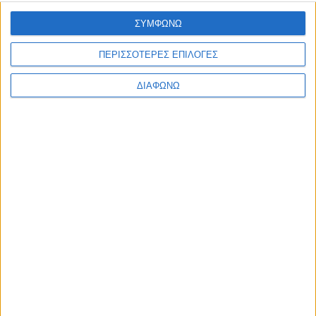
Ελλάδα
ΣΥΜΦΩΝΩ
Πολιτική
Εθνικά θέματα
Οικονομία
ΠΕΡΙΣΣΟΤΕΡΕΣ ΕΠΙΛΟΓΕΣ
Αστυνομικό
Διεθνή
ΔΙΑΦΩΝΩ
Επικοινωνία
Follow US
Προσωπικά δεδομένα & Όροι Χρήσης
© 2022 Foxiz News Network. Ruby Design Company. All Rights
Reserved.
Ετικέτα:
Απόστολος
Τζιτζικώστας
Ελλάδα
Η Μακεδονία επίκεντρο στη συνάντηση Τσίπρα-