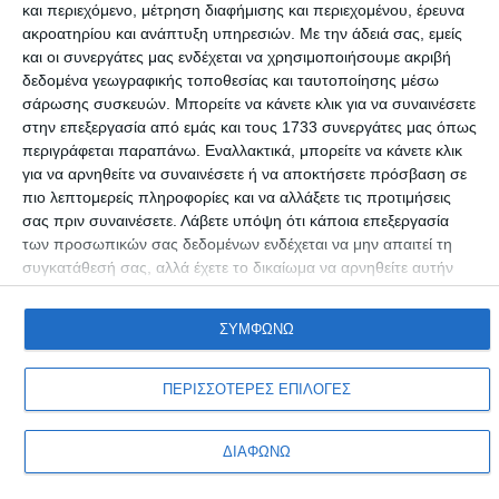
και περιεχόμενο, μέτρηση διαφήμισης και περιεχομένου, έρευνα
Πρώην Πρόεδρος της ΑΕΚ υποψήφιος για το
ακροατηρίου και ανάπτυξη υπηρεσιών.
Με την άδειά σας, εμείς
Εθνικό Συμβούλιο των ΑΝΕΛ
και οι συνεργάτες μας ενδέχεται να χρησιμοποιήσουμε ακριβή
δεδομένα γεωγραφικής τοποθεσίας και ταυτοποίησης μέσω
Το 3ο συνέδριο των Ανεξάρτητων Ελλήνων που ανοίγει σήμερα
σάρωσης συσκευών. Μπορείτε να κάνετε κλικ για να συναινέσετε
Συντακτική ομάδα
11/11/2016
στην επεξεργασία από εμάς και τους 1733 συνεργάτες μας όπως
περιγράφεται παραπάνω. Εναλλακτικά, μπορείτε να κάνετε κλικ
για να αρνηθείτε να συναινέσετε ή να αποκτήσετε πρόσβαση σε
πιο λεπτομερείς πληροφορίες και να αλλάξετε τις προτιμήσεις
σας πριν συναινέσετε.
Λάβετε υπόψη ότι κάποια επεξεργασία
των προσωπικών σας δεδομένων ενδέχεται να μην απαιτεί τη
συγκατάθεσή σας, αλλά έχετε το δικαίωμα να αρνηθείτε αυτήν
την επεξεργασία. Οι προτιμήσεις σαςθα ισχύουν μόνο για αυτόν
τον ιστότοπο. Μπορείτε να αλλάξετε τις προτιμήσεις σας ή να
ΣΥΜΦΩΝΩ
ανακαλέσετε τη συγκατάθεσή σας ανά πάσα στιγμή
Προσωπικά δεδομένα & Όροι Χρήσης
επιστρέφοντας σε αυτόν τον ιστότοπο και κάνοντας κλικ στο
κουμπί "Απορρήτου" στο κάτω μέρος της ιστοσελίδας.
ΠΕΡΙΣΣΟΤΕΡΕΣ ΕΠΙΛΟΓΕΣ
Copyright © Adiakritos.gr 2026. All Rights Reserved.
ΔΙΑΦΩΝΩ