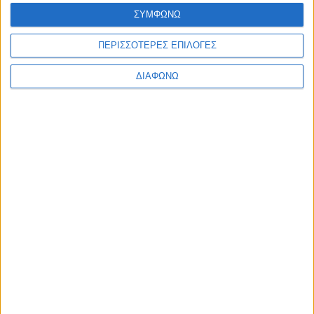
Ελλάδα
ΣΥΜΦΩΝΩ
Πολιτική
Εθνικά θέματα
ΠΕΡΙΣΣΟΤΕΡΕΣ ΕΠΙΛΟΓΕΣ
Οικονομία
Αστυνομικό
Διεθνή
ΔΙΑΦΩΝΩ
Επικοινωνία
Follow US
Προσωπικά δεδομένα & Όροι Χρήσης
© 2022 Foxiz News Network. Ruby Design Company. All Rights
Reserved.
Ετικέτα:
Ανδρέας Τάμαρης
Πατρίδες
“Συμβόλαιο θανάτου” για 47χρονο Χιώτη στη
Βαλτιμόρη των ΗΠΑ!