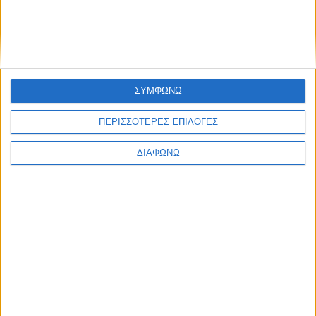
Ελλάδα
Πολιτική
Εθνικά θέματα
Οικονομία
Αστυνομικό
Διεθνή
Επικοινωνία
ΣΥΜΦΩΝΩ
Follow US
ΠΕΡΙΣΣΟΤΕΡΕΣ ΕΠΙΛΟΓΕΣ
Προσωπικά δεδομένα & Όροι Χρήσης
ΔΙΑΦΩΝΩ
© 2022 Foxiz News Network. Ruby Design Company. All Rights
Reserved.
Ετικέτα:
ανατολική Μεσόγειος
Αδιακρισίες
“Σκάι” από δικαιώματα ο Μανόλης Καψής
«Πρέπει να συνειδητοποιήσουμε ότι και οι άλλοι (δηλαδή οι