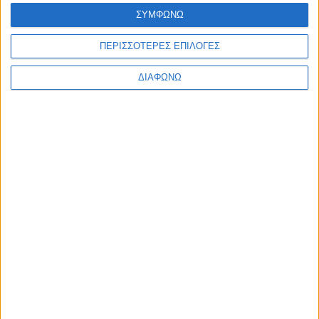
Ελλάδα
ΣΥΜΦΩΝΩ
Πολιτική
Εθνικά θέματα
ΠΕΡΙΣΣΟΤΕΡΕΣ ΕΠΙΛΟΓΕΣ
Οικονομία
Αστυνομικό
Διεθνή
ΔΙΑΦΩΝΩ
Επικοινωνία
Follow US
Προσωπικά δεδομένα & Όροι Χρήσης
© 2022 Foxiz News Network. Ruby Design Company. All Rights
Reserved.
Ετικέτα:
ακόλαστες
Εξώφυλλο
ΑΙΣΧΟΣ: Διαφημίζουν ΜΑΝΤΖΟΥΝΙΑ για άγριο
ΣΕΞ σε ΚΙΝΟΥΜΕΝΑ ΣΧΕΔΙΑ!