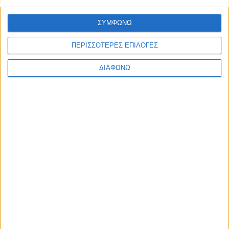
Ελλάδα
Πολιτική
ΣΥΜΦΩΝΩ
Εθνικά θέματα
Οικονομία
Αστυνομικό
ΠΕΡΙΣΣΟΤΕΡΕΣ ΕΠΙΛΟΓΕΣ
Διεθνή
Επικοινωνία
ΔΙΑΦΩΝΩ
Follow US
Προσωπικά δεδομένα & Όροι Χρήσης
© 2022 Foxiz News Network. Ruby Design Company. All Rights
Reserved.
Ετικέτα:
ακαδημαϊκό έτος
2017–2018
Ελλάδα
Υποτροφίες έως 15.000 Δολάρια από την Ένωση