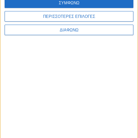
ΣΥΜΦΩΝΩ
Ελλάδα
Πολιτική
Εθνικά θέματα
ΠΕΡΙΣΣΟΤΕΡΕΣ ΕΠΙΛΟΓΕΣ
Οικονομία
Αστυνομικό
ΔΙΑΦΩΝΩ
Διεθνή
Επικοινωνία
Follow US
Προσωπικά δεδομένα & Όροι Χρήσης
© 2022 Foxiz News Network. Ruby Design Company. All Rights
Reserved.
Ετικέτα:
Άγιον Όρος
Πολιτική
Ο Κ.Μητσοτάκης έφτασε στις Καρυές για επίσκεψη
στο Άγιον Όρος