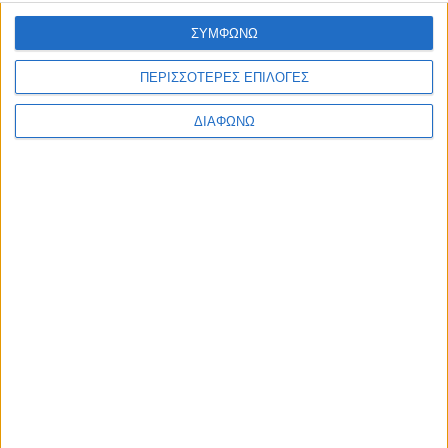
Ελλάδα
ΣΥΜΦΩΝΩ
Πολιτική
Εθνικά θέματα
Οικονομία
ΠΕΡΙΣΣΟΤΕΡΕΣ ΕΠΙΛΟΓΕΣ
Αστυνομικό
Διεθνή
ΔΙΑΦΩΝΩ
Επικοινωνία
Follow US
Προσωπικά δεδομένα & Όροι Χρήσης
© 2022 Foxiz News Network. Ruby Design Company. All Rights
Reserved.
Ετικέτα:
αυτοκίνητο μάρκας
OPEL χρώματος ασημί
Αστυνομικό
Αναζητείται οδηγός ΙΧ που εγκατέλειψε