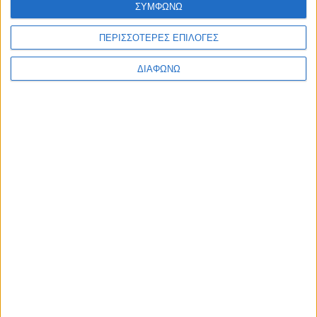
ΣΥΜΦΩΝΩ
Ελλάδα
Πολιτική
Εθνικά θέματα
ΠΕΡΙΣΣΟΤΕΡΕΣ ΕΠΙΛΟΓΕΣ
Οικονομία
Αστυνομικό
ΔΙΑΦΩΝΩ
Διεθνή
Επικοινωνία
Follow US
Προσωπικά δεδομένα & Όροι Χρήσης
© 2022 Foxiz News Network. Ruby Design Company. All Rights
Reserved.
Ετικέτα:
Α’ Εθνική
Αθλητικά
“Άγρια ομορφιά” & 3 γκολ για τα κορίτσια της ΑΕ
Γλυφάδας [φωτο]