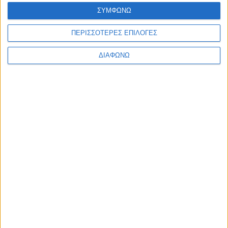
Ελλάδα
ΣΥΜΦΩΝΩ
Πολιτική
Εθνικά θέματα
ΠΕΡΙΣΣΟΤΕΡΕΣ ΕΠΙΛΟΓΕΣ
Οικονομία
Αστυνομικό
Διεθνή
ΔΙΑΦΩΝΩ
Επικοινωνία
Follow US
Προσωπικά δεδομένα & Όροι Χρήσης
© 2022 Foxiz News Network. Ruby Design Company. All Rights
Reserved.
Ετικέτα:
Α μπε μπα μπλομ
Περίεργα
Η ιστορία από τα βάθη του χρόνου πίσω από το “Α
μπε μπα μπλομ”