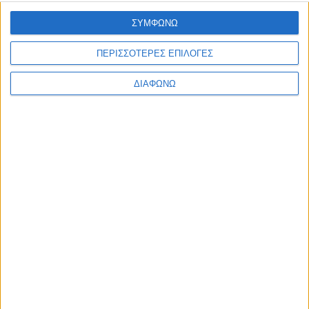
Ελλάδα
ΣΥΜΦΩΝΩ
Πολιτική
Εθνικά θέματα
Οικονομία
ΠΕΡΙΣΣΟΤΕΡΕΣ ΕΠΙΛΟΓΕΣ
Αστυνομικό
Διεθνή
ΔΙΑΦΩΝΩ
Επικοινωνία
Follow US
Προσωπικά δεδομένα & Όροι Χρήσης
© 2022 Foxiz News Network. Ruby Design Company. All Rights
Reserved.
Ετικέτα:
Α΄Νεκροταφείο
Πατρών
Ελλάδα
Στην “τελευταία του κατοικία” ο Πρόεδρος που