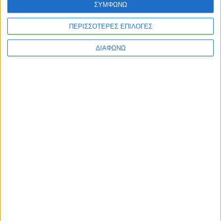
ΣΥΜΦΩΝΩ
Ελλάδα
Πολιτική
Εθνικά θέματα
ΠΕΡΙΣΣΟΤΕΡΕΣ ΕΠΙΛΟΓΕΣ
Οικονομία
Αστυνομικό
ΔΙΑΦΩΝΩ
Διεθνή
Επικοινωνία
Follow US
Προσωπικά δεδομένα & Όροι Χρήσης
© 2022 Foxiz News Network. Ruby Design Company. All Rights
Reserved.
Ετικέτα:
45χρονος Βούλγαρος
Ελλάδα
Μαζί τα έπιναν όταν πήρε την καραμπίνα & τον
εκτέλεσε στο κεφάλι!