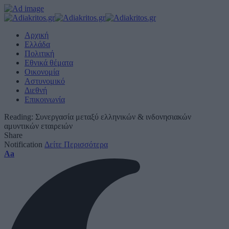
Αρχική
Ελλάδα
Πολιτική
Εθνικά θέματα
Οικονομία
Αστυνομικό
Διεθνή
Επικοινωνία
Reading:
Συνεργασία μεταξύ ελληνικών & ινδονησιακών
αμυντικών εταιρειών
Share
Notification
Δείτε Περισσότερα
Font
Aa
Resizer