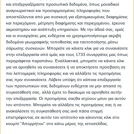
και επεξεργαζόμαστε προσωπικά δεδομένα, όπως μοναδικοί
αναγνωριστικοί και προσαρμοσμένες πληροφορίες που
αποστέλλονται από μια συσκευή για εξατομικευμένες διαφημίσεις
και περιεχόμενο, μέτρηση διαφήμισης και περιεχομένου, έρευνα
ακροατηρίου και ανάπτυξη υπηρεσιών.
Με την άδειά σας, εμείς
και οι συνεργάτες μας ενδέχεται να χρησιμοποιήσουμε ακριβή
δεδομένα γεωγραφικής τοποθεσίας και ταυτοποίησης μέσω
σάρωσης συσκευών. Μπορείτε να κάνετε κλικ για να συναινέσετε
στην επεξεργασία από εμάς και τους 1733 συνεργάτες μας όπως
περιγράφεται παραπάνω. Εναλλακτικά, μπορείτε να κάνετε κλικ
για να αρνηθείτε να συναινέσετε ή να αποκτήσετε πρόσβαση σε
πιο λεπτομερείς πληροφορίες και να αλλάξετε τις προτιμήσεις
σας πριν συναινέσετε.
Λάβετε υπόψη ότι κάποια επεξεργασία
των προσωπικών σας δεδομένων ενδέχεται να μην απαιτεί τη
συγκατάθεσή σας, αλλά έχετε το δικαίωμα να αρνηθείτε αυτήν
Αρχική
την επεξεργασία. Οι προτιμήσεις σαςθα ισχύουν μόνο για αυτόν
Ελλάδα
τον ιστότοπο. Μπορείτε να αλλάξετε τις προτιμήσεις σας ή να
Πολιτική
ανακαλέσετε τη συγκατάθεσή σας ανά πάσα στιγμή
Εθνικά θέματα
επιστρέφοντας σε αυτόν τον ιστότοπο και κάνοντας κλικ στο
Οικονομία
Αστυνομικό
κουμπί "Απορρήτου" στο κάτω μέρος της ιστοσελίδας.
Διεθνή