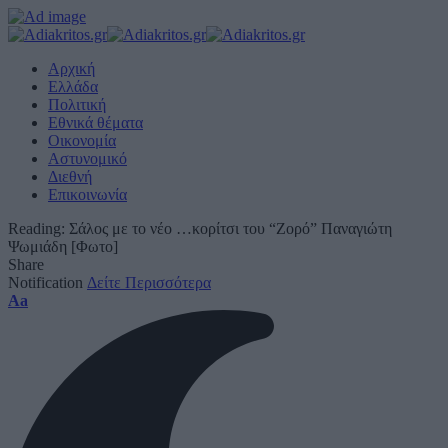
Αρχική
Ελλάδα
Πολιτική
Εθνικά θέματα
Οικονομία
Αστυνομικό
Διεθνή
Επικοινωνία
Reading:
Σάλος με το νέο …κορίτσι του “Ζορό” Παναγιώτη
Ψωμιάδη [Φωτο]
Share
Notification
Δείτε Περισσότερα
Font
Aa
Resizer