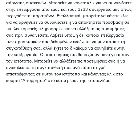
Επικοινωνία
σάρωσης συσκευών. Μπορείτε να κάνετε κλικ για να συναινέσετε
στην επεξεργασία από εμάς και τους 1733 συνεργάτες μας όπως
Αναζήτηση
περιγράφεται παραπάνω. Εναλλακτικά, μπορείτε να κάνετε κλικ
για να αρνηθείτε να συναινέσετε ή να αποκτήσετε πρόσβαση σε
Αρχική
πιο λεπτομερείς πληροφορίες και να αλλάξετε τις προτιμήσεις
Ελλάδα
σας πριν συναινέσετε.
Λάβετε υπόψη ότι κάποια επεξεργασία
Πολιτική
των προσωπικών σας δεδομένων ενδέχεται να μην απαιτεί τη
Εθνικά θέματα
συγκατάθεσή σας, αλλά έχετε το δικαίωμα να αρνηθείτε αυτήν
Οικονομία
την επεξεργασία. Οι προτιμήσεις σαςθα ισχύουν μόνο για αυτόν
Αστυνομικό
Διεθνή
τον ιστότοπο. Μπορείτε να αλλάξετε τις προτιμήσεις σας ή να
Επικοινωνία
ανακαλέσετε τη συγκατάθεσή σας ανά πάσα στιγμή
επιστρέφοντας σε αυτόν τον ιστότοπο και κάνοντας κλικ στο
Follow US
κουμπί "Απορρήτου" στο κάτω μέρος της ιστοσελίδας.
Προσωπικά δεδομένα & Όροι Χρήσης
© 2022 Foxiz News Network. Ruby Design Company. All Rights
Reserved.
Adiakritos.gr
>
Εθνικά θέματα
>
Ψαράδες από Οινούσσες: Εδώ
μεγαλώσαμε & εδώ θα πεθάνουμε!
Εθνικά θέματα
Ψαράδες από Οινούσσες: Εδώ