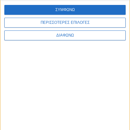
Απόψεις
Αστυνομικό
Εξώφυλλο
08/11/2024
ΣΥΜΦΩΝΩ
ΠΕΡΙΣΣΟΤΕΡΕΣ ΕΠΙΛΟΓΕΣ
Έναρξη Δωρεάν Μαθημάτων Αλβανικής γλώσσας στον Δήμο Ξυλοκάστρου-
Ευρωστίνης – Σε μια δεκαετία θα περιλαμβάνουν στην «Μεγάλη Αλβανία» &
την Κορινθία;
ΔΙΑΦΩΝΩ
Εθνικά θέματα
Εξώφυλλο
24/10/2024
Follow US
Copyright © Adiakritos.gr 2026. All Rights Reserved.
Προσωπικά δεδομένα & Όροι Χρήσης
Welcome Back!
Sign in to your account
Όνομα χρήστη ή διεύθυνση email
Συνθηματικό
Να με θυμάσαι