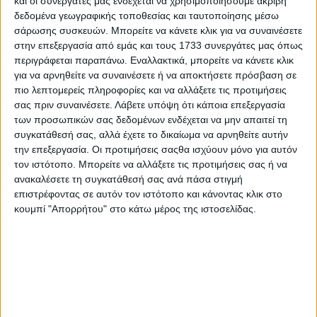
και οι συνεργάτες μας ενδέχεται να χρησιμοποιήσουμε ακριβή
δεδομένα γεωγραφικής τοποθεσίας και ταυτοποίησης μέσω
σάρωσης συσκευών. Μπορείτε να κάνετε κλικ για να συναινέσετε
στην επεξεργασία από εμάς και τους 1733 συνεργάτες μας όπως
περιγράφεται παραπάνω. Εναλλακτικά, μπορείτε να κάνετε κλικ
για να αρνηθείτε να συναινέσετε ή να αποκτήσετε πρόσβαση σε
πιο λεπτομερείς πληροφορίες και να αλλάξετε τις προτιμήσεις
σας πριν συναινέσετε.
Λάβετε υπόψη ότι κάποια επεξεργασία
των προσωπικών σας δεδομένων ενδέχεται να μην απαιτεί τη
συγκατάθεσή σας, αλλά έχετε το δικαίωμα να αρνηθείτε αυτήν
την επεξεργασία. Οι προτιμήσεις σαςθα ισχύουν μόνο για αυτόν
τον ιστότοπο. Μπορείτε να αλλάξετε τις προτιμήσεις σας ή να
ανακαλέσετε τη συγκατάθεσή σας ανά πάσα στιγμή
επιστρέφοντας σε αυτόν τον ιστότοπο και κάνοντας κλικ στο
κουμπί "Απορρήτου" στο κάτω μέρος της ιστοσελίδας.
Αρχική
Ελλάδα
Πολιτική
Εθνικά θέματα
Οικονομία
Αστυνομικό
Διεθνή