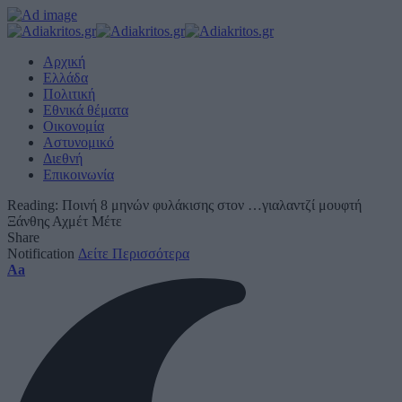
Αρχική
Ελλάδα
Πολιτική
Εθνικά θέματα
Οικονομία
Αστυνομικό
Διεθνή
Επικοινωνία
Reading:
Ποινή 8 μηνών φυλάκισης στον …γιαλαντζί μουφτή
Ξάνθης Αχμέτ Μέτε
Share
Notification
Δείτε Περισσότερα
Font
Aa
Resizer