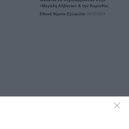
«Μεγάλη Αλβανία» & την Κορινθία;
Εθνικά θέματα
Εξώφυλλο
24/10/2024