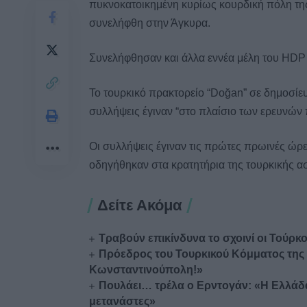
πυκνοκατοικημένη κυρίως κουρδική πόλη της 
συνελήφθη στην Άγκυρα.
Συνελήφθησαν και άλλα εννέα μέλη του HDP 
Το τουρκικό πρακτορείο “Doğan” σε δημοσίευ
συλλήψεις έγιναν “στο πλαίσιο των ερευνών π
Οι συλλήψεις έγιναν τις πρώτες πρωινές ώρε
οδηγήθηκαν στα κρατητήρια της τουρκικής α
Δείτε Ακόμα
Τραβούν επικίνδυνα το σχοινί οι Τούρ
Πρόεδρος του Τουρκικού Κόμματος της Ν
Κωνσταντινούπολη!»
Πουλάει… τρέλα ο Ερντογάν: «Η Ελλάδ
μετανάστες»