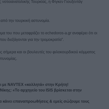
νοτιοανατολικής Τουρκίας, η Φίγκεν Γιουξεντάγ
από την τουρκική αστυνομία.
μα του που μεταφράζει το echedoros-a.gr αναφέρει ότι οι
ου διεξάγονται για την τρομοκρατία”.
ς σήμερα και οι βουλευτές του φιλοκουρδικού κόμματος
στυνομίας.
κοι με NAVTEX «κολλητά» στην Κρήτη!
ίκης: «Το αρχηγείο του ISIS βρίσκεται στην
α κάνει επαναπροωθήσεις & εμείς σώζουμε τους