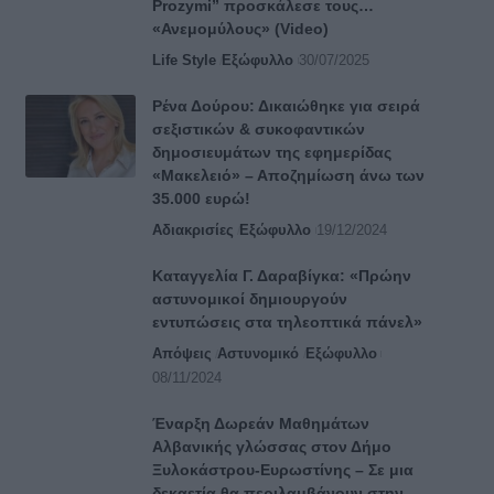
Prozymi” προσκάλεσε τους…
«Ανεμομύλους» (Video)
Life Style
Εξώφυλλο
30/07/2025
Ρένα Δούρου: Δικαιώθηκε για σειρά
σεξιστικών & συκοφαντικών
δημοσιευμάτων της εφημερίδας
«Μακελειό» – Αποζημίωση άνω των
35.000 ευρώ!
Αδιακρισίες
Εξώφυλλο
19/12/2024
Καταγγελία Γ. Δαραβίγκα: «Πρώην
αστυνομικοί δημιουργούν
εντυπώσεις στα τηλεοπτικά πάνελ»
Απόψεις
Αστυνομικό
Εξώφυλλο
08/11/2024
Έναρξη Δωρεάν Μαθημάτων
Αλβανικής γλώσσας στον Δήμο
Ξυλοκάστρου-Ευρωστίνης – Σε μια
δεκαετία θα περιλαμβάνουν στην