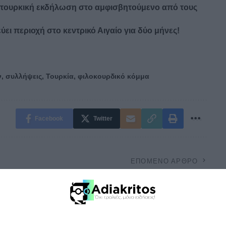
νοτουρκική εκδήλωση στο αμφισβητούμενο από τους
ι περιοχή στο κεντρικό Αιγαίο για δύο μήνες!
ν
,
συλλήψεις
,
Τουρκία
,
φιλοκουρδικό κόμμα
Facebook
Twitter
ΕΠΌΜΕΝΟ ΆΡΘΡΟ
Βορειοηπειρώτης βουλευτής αποκάλεσε
“απατεώνα” τον Έντι Ράμα!