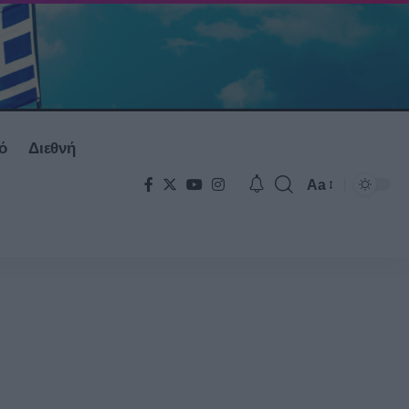
ό
Διεθνή
Aa
Font
Resizer