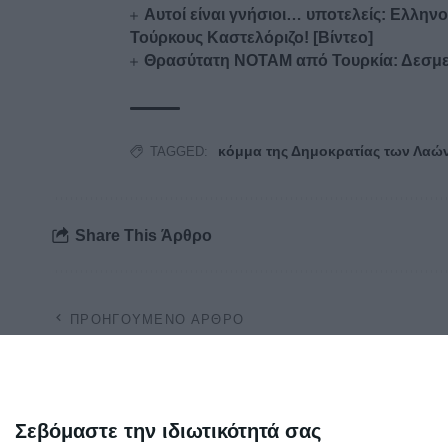
Αυτοί είναι γνήσιοι… υποτελείς: Ελλη
Τούρκους Καστελόριζο! [Βίντεο]
Θρασύτατη NOTAM από Τουρκία: Δεσμεύε
κόμμα της Δημοκρατίας των Λαώ
TAGGED:
Share This Άρθρο
ΠΡΟΗΓΟΎΜΕΝΟ ΆΡΘΡΟ
Αλβανοί άνοιξαν πυρ κατά Αστυνομικών
στο χωριό Λιά Φιλιατών!
Σεβόμαστε την ιδιωτικότητά σας