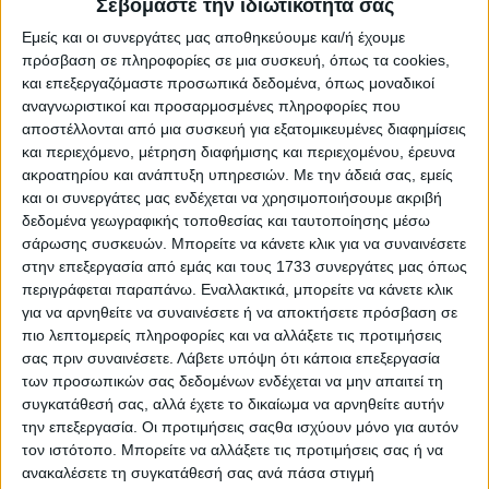
Σεβόμαστε την ιδιωτικότητά σας
Εμείς και οι συνεργάτες μας αποθηκεύουμε και/ή έχουμε
πρόσβαση σε πληροφορίες σε μια συσκευή, όπως τα cookies,
και επεξεργαζόμαστε προσωπικά δεδομένα, όπως μοναδικοί
αναγνωριστικοί και προσαρμοσμένες πληροφορίες που
αποστέλλονται από μια συσκευή για εξατομικευμένες διαφημίσεις
και περιεχόμενο, μέτρηση διαφήμισης και περιεχομένου, έρευνα
ακροατηρίου και ανάπτυξη υπηρεσιών.
Με την άδειά σας, εμείς
και οι συνεργάτες μας ενδέχεται να χρησιμοποιήσουμε ακριβή
δεδομένα γεωγραφικής τοποθεσίας και ταυτοποίησης μέσω
σάρωσης συσκευών. Μπορείτε να κάνετε κλικ για να συναινέσετε
στην επεξεργασία από εμάς και τους 1733 συνεργάτες μας όπως
περιγράφεται παραπάνω. Εναλλακτικά, μπορείτε να κάνετε κλικ
για να αρνηθείτε να συναινέσετε ή να αποκτήσετε πρόσβαση σε
πιο λεπτομερείς πληροφορίες και να αλλάξετε τις προτιμήσεις
Αρχική
σας πριν συναινέσετε.
Λάβετε υπόψη ότι κάποια επεξεργασία
Ελλάδα
των προσωπικών σας δεδομένων ενδέχεται να μην απαιτεί τη
Πολιτική
συγκατάθεσή σας, αλλά έχετε το δικαίωμα να αρνηθείτε αυτήν
Εθνικά θέματα
την επεξεργασία. Οι προτιμήσεις σαςθα ισχύουν μόνο για αυτόν
Οικονομία
τον ιστότοπο. Μπορείτε να αλλάξετε τις προτιμήσεις σας ή να
Αστυνομικό
Διεθνή
ανακαλέσετε τη συγκατάθεσή σας ανά πάσα στιγμή