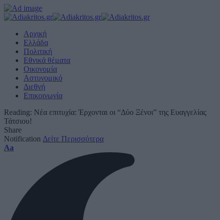
Αρχική
Ελλάδα
Πολιτική
Εθνικά θέματα
Οικονομία
Αστυνομικό
Διεθνή
Επικοινωνία
Reading:
Νέα επιτυχία: Έρχονται οι “Δύο Ξένοι” της Ευαγγελίας
Τάτσιου!
Share
Notification
Δείτε Περισσότερα
Font
Aa
Resizer