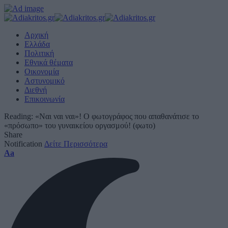
Αρχική
Ελλάδα
Πολιτική
Εθνικά θέματα
Οικονομία
Αστυνομικό
Διεθνή
Επικοινωνία
Reading:
«Ναι ναι ναι»! Ο φωτογράφος που απαθανάτισε το
«πρόσωπο» του γυναικείου οργασμού! (φωτο)
Share
Notification
Δείτε Περισσότερα
Font
Aa
Resizer