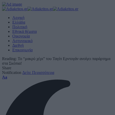
Αρχική
Ελλάδα
Πολιτική
Εθνικά θέματα
Οικονομία
Αστυνομικό
Διεθνή
Επικοινωνία
Reading:
Το “μακρύ χέρι” του Ταγίπ Ερντογάν ανοίγει παράρτημα
στα Σκόπια!
Share
Notification
Δείτε Περισσότερα
Font
Aa
Resizer