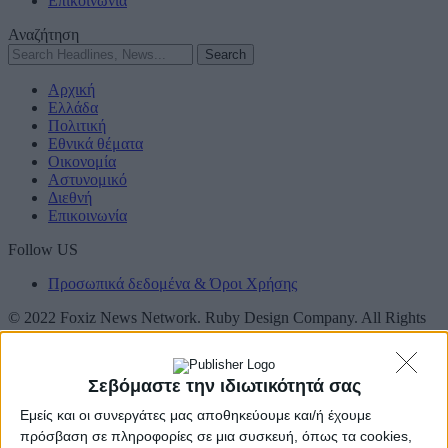
Επικοινωνία
Αναζήτηση
Αρχική
Ελλάδα
Πολιτική
Εθνικά θέματα
Οικονομία
Αστυνομικό
Διεθνή
Επικοινωνία
Follow US
Προσωπικά δεδομένα & Όροι Χρήσης
© 2022 Foxiz News Network. Ruby Design Company. All Rights
Reserved.
Adiakritos.gr
>
Πολιτική
>
Κ.Μητσοτάκης: Η Κύπρος αποφασίζει
& η Ελλάδα συμπαρίσταται
Σεβόμαστε την ιδιωτικότητά σας
Πολιτική
Εμείς και οι συνεργάτες μας αποθηκεύουμε και/ή έχουμε
Κ.Μητσοτάκης: Η Κύπρος αποφασίζει &
πρόσβαση σε πληροφορίες σε μια συσκευή, όπως τα cookies,