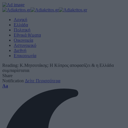
Αρχική
Ελλάδα
Πολιτική
Εθνικά θέματα
Οικονομία
Αστυνομικό
Διεθνή
Επικοινωνία
Reading:
Κ.Μητσοτάκης: Η Κύπρος αποφασίζει & η Ελλάδα
συμπαρίσταται
Share
Notification
Δείτε Περισσότερα
Font
Aa
Resizer