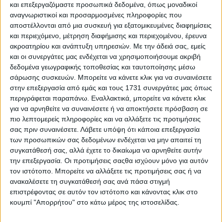
η Ελλάδα συμπαρίσταται
και επεξεργαζόμαστε προσωπικά δεδομένα, όπως μοναδικοί
αναγνωριστικοί και προσαρμοσμένες πληροφορίες που
αποστέλλονται από μια συσκευή για εξατομικευμένες διαφημίσεις
Published 26/11/2016
Share
και περιεχόμενο, μέτρηση διαφήμισης και περιεχομένου, έρευνα
13 Min Read
ακροατηρίου και ανάπτυξη υπηρεσιών.
Με την άδειά σας, εμείς
και οι συνεργάτες μας ενδέχεται να χρησιμοποιήσουμε ακριβή
SHARE
δεδομένα γεωγραφικής τοποθεσίας και ταυτοποίησης μέσω
σάρωσης συσκευών. Μπορείτε να κάνετε κλικ για να συναινέσετε
Ανησυχία για τα εθνικά μας θέματα
, αλλά και αυστηρή
προειδοποίηση προς όλες τις πλευρές με την φράση, «Με την
στην επεξεργασία από εμάς και τους 1731 συνεργάτες μας όπως
Ελλάδα μην παίζετε!», διατύπωσε ο Πρόεδρος της Νέας
περιγράφεται παραπάνω. Εναλλακτικά, μπορείτε να κάνετε κλικ
Δημοκρατίας κ. Κυριάκος Μητσοτάκης, μιλώντας στην πόλη των
για να αρνηθείτε να συναινέσετε ή να αποκτήσετε πρόσβαση σε
Ιωαννίνων.
πιο λεπτομερείς πληροφορίες και να αλλάξετε τις προτιμήσεις
σας πριν συναινέσετε.
Λάβετε υπόψη ότι κάποια επεξεργασία
«Είμαστε σήμερα», τόνισε ο κ. Μητσοτάκης, «αντικριστά με την
των προσωπικών σας δεδομένων ενδέχεται να μην απαιτεί τη
ιστορία σε μια δύσκολη καμπή για την πατρίδα μας, σε μια εποχή
που η οικονομική κρίση από τη μία και η έλλειψη εθνικής
συγκατάθεσή σας, αλλά έχετε το δικαίωμα να αρνηθείτε αυτήν
στρατηγικής από την άλλη, εμφανίζουν την Ελλάδα πιο αδύναμη
την επεξεργασία. Οι προτιμήσεις σαςθα ισχύουν μόνο για αυτόν
από κάθε άλλη στιγμή σε ολόκληρη τη Μεταπολίτευση».
τον ιστότοπο. Μπορείτε να αλλάξετε τις προτιμήσεις σας ή να
Παρατήρησε μάλιστα ότι όλο αυτό συμβαίνει, «δυστυχώς, σε μια
ανακαλέσετε τη συγκατάθεσή σας ανά πάσα στιγμή
εποχή μεγάλης διεθνούς κινητικότητας που προκαλεί ανησυχία σε
επιστρέφοντας σε αυτόν τον ιστότοπο και κάνοντας κλικ στο
ό,τι αφορά στα δικά μας εθνικά συμφέροντα».
κουμπί "Απορρήτου" στο κάτω μέρος της ιστοσελίδας.
Απρόβλεπτη η Τουρκία μετά το αποτυχημένο πραξικόπημα