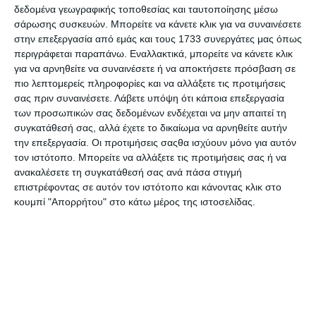
προπαγανδιστική αναφορά υπάρχει και η άλλη άποψη- της
δεδομένα γεωγραφικής τοποθεσίας και ταυτοποίησης μέσω
επιστροφής στα προγονικά εδάφη, ένας πόθος που είναι
σάρωσης συσκευών. Μπορείτε να κάνετε κλικ για να συναινέσετε
κοινός, όχι μόνο στον ηλικιωμένο Αλβανοτσάμη, αλλά και σε
στην επεξεργασία από εμάς και τους 1733 συνεργάτες μας όπως
περιγράφεται παραπάνω. Εναλλακτικά, μπορείτε να κάνετε κλικ
κάθε Έλληνα που έχει προγονικές πατρίδες την Ανατολική
για να αρνηθείτε να συναινέσετε ή να αποκτήσετε πρόσβαση σε
Ρωμυλία, τον Πόντο, την Κωνσταντινούπολη, τη Μικρά Ασία,
πιο λεπτομερείς πληροφορίες και να αλλάξετε τις προτιμήσεις
τη Βόρεια Μακεδονία κ.α.
σας πριν συναινέσετε.
Λάβετε υπόψη ότι κάποια επεξεργασία
των προσωπικών σας δεδομένων ενδέχεται να μην απαιτεί τη
Δείτε το σχετικό βίντεο:
συγκατάθεσή σας, αλλά έχετε το δικαίωμα να αρνηθείτε αυτήν
την επεξεργασία. Οι προτιμήσεις σαςθα ισχύουν μόνο για αυτόν
τον ιστότοπο. Μπορείτε να αλλάξετε τις προτιμήσεις σας ή να
ανακαλέσετε τη συγκατάθεσή σας ανά πάσα στιγμή
επιστρέφοντας σε αυτόν τον ιστότοπο και κάνοντας κλικ στο
κουμπί "Απορρήτου" στο κάτω μέρος της ιστοσελίδας.