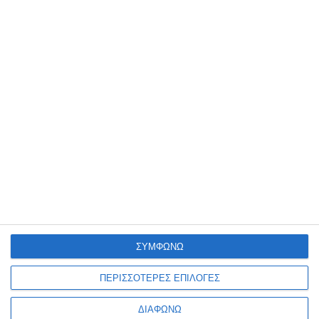
αλβανικό δημοσίευμα
,
Αλβανοτσάμης
,
TAGGED:
Παραμυθιά
Facebook
Ακολουθήστε μας
9k
Followers
53
Followers
Like
Follow
4
Followers
32
Subscribers
Follow
Subscribe
ΣΥΜΦΩΝΩ
35
Followers
ΠΕΡΙΣΣΟΤΕΡΕΣ ΕΠΙΛΟΓΕΣ
Follow
ΔΙΑΦΩΝΩ