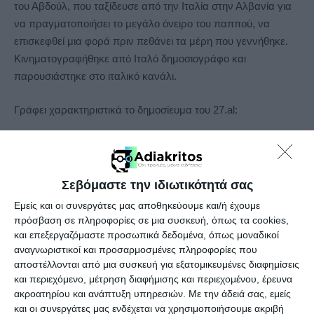
του Αβδούλ, που ταξίδευσε από την Ιταλία στην Αλβανία για
να πραγματοποιήσει το μεγάλο όνειρο του παππού, να
επισκεφθεί μια φορά πριν πεθάνει τα μέρη που γεννήθηκε.
Κινηματογραφήθηκε από Ιταλό δημοσιογράφο και
παρουσιάστηκε στο ιταλικό κανάλι.
Γράφει χαρακτηριστικά το δημοσίευμα του 27.al:
«Το μεγαλύτερο όνειρο κάθε Αλβανοτσάμη είναι να ξαναδεί
τη γη των προγόνων του. Ενώ πολλοί Αλβανοτσάμηδες
έχουν φύγει από αυτόν τον κόσμο, με αυτήν την υπόσχεση, ο
Σεβόμαστε την ιδιωτικότητά σας
Αβδούλ Σουλεϊμάνι έκανε αυτό το όνειρο πραγματικότητα.
Εμείς και οι συνεργάτες μας αποθηκεύουμε και/ή έχουμε
Μετά από 73 χρόνια κατάφερε να πατήσει στα χώματα της
πρόσβαση σε πληροφορίες σε μια συσκευή, όπως τα cookies,
Παραμυθιάς», σημειώνεται και συνεχίζει με τα λόγια του
και επεξεργαζόμαστε προσωπικά δεδομένα, όπως μοναδικοί
ηλικιωμένου Αλβανού « Έχω πολλά συναισθήματα… τώρα
αναγνωριστικοί και προσαρμοσμένες πληροφορίες που
αποστέλλονται από μια συσκευή για εξατομικευμένες διαφημίσεις
μπορώ να πεθάνω ήσυχος».
και περιεχόμενο, μέτρηση διαφήμισης και περιεχομένου, έρευνα
ακροατηρίου και ανάπτυξη υπηρεσιών.
Με την άδειά σας, εμείς
Σύμφωνα με το echedoros-a.gr πέρα από την
και οι συνεργάτες μας ενδέχεται να χρησιμοποιήσουμε ακριβή