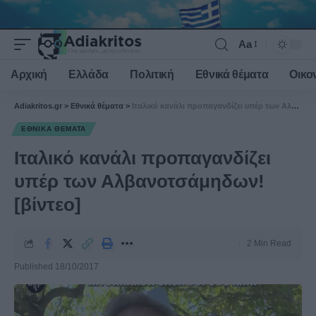
Aa
Font
Resizer
Αρχική
Ελλάδα
Πολιτική
Εθνικά θέματα
Οικο
Adiakritos.gr
>
Εθνικά θέματα
>
Ιταλικό κανάλι προπαγανδίζει υπέρ των Αλβανοτσάμηδων! [βίντεο]
ΕΘΝΙΚΆ ΘΈΜΑΤΑ
Ιταλικό κανάλι προπαγανδίζει
υπέρ των Αλβανοτσάμηδων!
[βίντεο]
2 Min Read
Published 18/10/2017