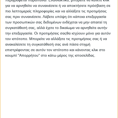
Επικοινωνία
για να αρνηθείτε να συναινέσετε ή να αποκτήσετε πρόσβαση σε
Αναζήτηση
πιο λεπτομερείς πληροφορίες και να αλλάξετε τις προτιμήσεις
σας πριν συναινέσετε.
Λάβετε υπόψη ότι κάποια επεξεργασία
των προσωπικών σας δεδομένων ενδέχεται να μην απαιτεί τη
Αρχική
συγκατάθεσή σας, αλλά έχετε το δικαίωμα να αρνηθείτε αυτήν
Ελλάδα
Πολιτική
την επεξεργασία. Οι προτιμήσεις σαςθα ισχύουν μόνο για αυτόν
Εθνικά θέματα
τον ιστότοπο. Μπορείτε να αλλάξετε τις προτιμήσεις σας ή να
Οικονομία
ανακαλέσετε τη συγκατάθεσή σας ανά πάσα στιγμή
Αστυνομικό
επιστρέφοντας σε αυτόν τον ιστότοπο και κάνοντας κλικ στο
Διεθνή
κουμπί "Απορρήτου" στο κάτω μέρος της ιστοσελίδας.
Επικοινωνία
Follow US
Προσωπικά δεδομένα & Όροι Χρήσης
© 2022 Foxiz News Network. Ruby Design Company. All Rights
Reserved.
Adiakritos.gr
>
Εξώφυλλο
>
Ήρθε για ΤΟΥΡΚΟΠΑΖΑΡΟ στη
συνθήκη της ΛΩΖΑΝΗΣ ο ΜΠΟΥΝΤΑΛΑΣ!
Εξώφυλλο
Ήρθε για ΤΟΥΡΚΟΠΑΖΑΡΟ στη