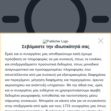
Σεβόμαστε την ιδιωτικότητά σας
Εμείς και οι συνεργάτες μας αποθηκεύουμε και/ή έχουμε
πρόσβαση σε πληροφορίες σε μια συσκευή, όπως τα cookies,
και επεξεργαζόμαστε προσωπικά δεδομένα, όπως μοναδικοί
αναγνωριστικοί και προσαρμοσμένες πληροφορίες που
αποστέλλονται από μια συσκευή για εξατομικευμένες διαφημίσεις
και περιεχόμενο, μέτρηση διαφήμισης και περιεχομένου, έρευνα
Αρχική
Ελλάδα
ακροατηρίου και ανάπτυξη υπηρεσιών.
Με την άδειά σας, εμείς
Πολιτική
και οι συνεργάτες μας ενδέχεται να χρησιμοποιήσουμε ακριβή
Εθνικά θέματα
δεδομένα γεωγραφικής τοποθεσίας και ταυτοποίησης μέσω
Οικονομία
σάρωσης συσκευών. Μπορείτε να κάνετε κλικ για να συναινέσετε
Αστυνομικό
στην επεξεργασία από εμάς και τους 1731 συνεργάτες μας όπως
Διεθνή
περιγράφεται παραπάνω. Εναλλακτικά, μπορείτε να κάνετε κλικ