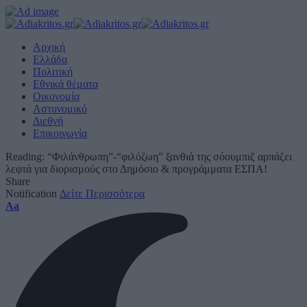
Αρχική
Ελλάδα
Πολιτική
Εθνικά θέματα
Οικονομία
Αστυνομικό
Διεθνή
Επικοινωνία
Reading:
“Φιλάνθρωπη”-“φιλόζωη” ξανθιά της σόουμπιζ αρπάζει
λεφτά για διορισμούς στο Δημόσιο & προγράμματα ΕΣΠΑ!
Share
Notification
Δείτε Περισσότερα
Font
Aa
Resizer