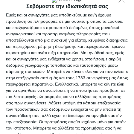
Σεβόμαστε την ιδιωτικότητά σας
Εμείς και οι συνεργάτες μας αποθηκεύουμε και/ή έχουμε
πρόσβαση σε πληροφορίες σε μια συσκευή, όπως τα cookies,
και επεξεργαζόμαστε προσωπικά δεδομένα, όπως μοναδικοί
αναγνωριστικοί και προσαρμοσμένες πληροφορίες που
αποστέλλονται από μια συσκευή για εξατομικευμένες διαφημίσεις
και περιεχόμενο, μέτρηση διαφήμισης και περιεχομένου, έρευνα
ακροατηρίου και ανάπτυξη υπηρεσιών.
Με την άδειά σας, εμείς
και οι συνεργάτες μας ενδέχεται να χρησιμοποιήσουμε ακριβή
δεδομένα γεωγραφικής τοποθεσίας και ταυτοποίησης μέσω
σάρωσης συσκευών. Μπορείτε να κάνετε κλικ για να συναινέσετε
στην επεξεργασία από εμάς και τους 1733 συνεργάτες μας όπως
περιγράφεται παραπάνω. Εναλλακτικά, μπορείτε να κάνετε κλικ
για να αρνηθείτε να συναινέσετε ή να αποκτήσετε πρόσβαση σε
Αρχική
πιο λεπτομερείς πληροφορίες και να αλλάξετε τις προτιμήσεις
Ελλάδα
σας πριν συναινέσετε.
Λάβετε υπόψη ότι κάποια επεξεργασία
Πολιτική
των προσωπικών σας δεδομένων ενδέχεται να μην απαιτεί τη
Εθνικά θέματα
συγκατάθεσή σας, αλλά έχετε το δικαίωμα να αρνηθείτε αυτήν
Οικονομία
την επεξεργασία. Οι προτιμήσεις σαςθα ισχύουν μόνο για αυτόν
Αστυνομικό
τον ιστότοπο. Μπορείτε να αλλάξετε τις προτιμήσεις σας ή να
Διεθνή