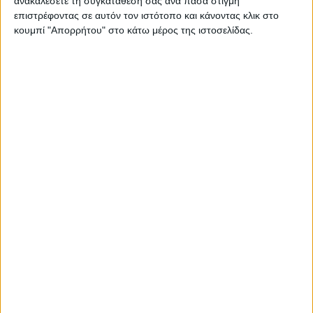
Επικοινωνία
ανακαλέσετε τη συγκατάθεσή σας ανά πάσα στιγμή
επιστρέφοντας σε αυτόν τον ιστότοπο και κάνοντας κλικ στο
Αναζήτηση
κουμπί "Απορρήτου" στο κάτω μέρος της ιστοσελίδας.
Αρχική
Ελλάδα
Πολιτική
Εθνικά θέματα
Οικονομία
Αστυνομικό
Διεθνή
Επικοινωνία
Follow US
Προσωπικά δεδομένα & Όροι Χρήσης
© 2022 Foxiz News Network. Ruby Design Company. All Rights
Reserved.
Adiakritos.gr
>
Οικονομία
>
Ερώτηση στη Βουλή για τα
στεγαστικά δάνεια σε Ελβετικό φράγκο
Οικονομία
Ερώτηση στη Βουλή για τα στεγαστικά