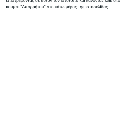
Επικοινωνία
επιστρέφοντας σε αυτόν τον ιστότοπο και κάνοντας κλικ στο
κουμπί "Απορρήτου" στο κάτω μέρος της ιστοσελίδας.
Αναζήτηση
Αρχική
Ελλάδα
Πολιτική
Εθνικά θέματα
Οικονομία
Αστυνομικό
Διεθνή
Επικοινωνία
Follow US
Προσωπικά δεδομένα & Όροι Χρήσης
© 2022 Foxiz News Network. Ruby Design Company. All Rights
Reserved.
Adiakritos.gr
>
Εθνικά θέματα
>
Έρχονται δύσκολες μέρες –
Στηρίζουν Τουρκία τα “γεράκια” του Τραμπ…
Εθνικά θέματα
Έρχονται δύσκολες μέρες – Στηρίζουν