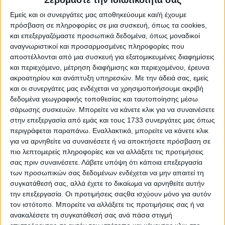
Σεβόμαστε την ιδιωτικότητά σας
Εμείς και οι συνεργάτες μας αποθηκεύουμε και/ή έχουμε
πρόσβαση σε πληροφορίες σε μια συσκευή, όπως τα cookies,
και επεξεργαζόμαστε προσωπικά δεδομένα, όπως μοναδικοί
αναγνωριστικοί και προσαρμοσμένες πληροφορίες που
αποστέλλονται από μια συσκευή για εξατομικευμένες διαφημίσεις
και περιεχόμενο, μέτρηση διαφήμισης και περιεχομένου, έρευνα
ακροατηρίου και ανάπτυξη υπηρεσιών.
Με την άδειά σας, εμείς
και οι συνεργάτες μας ενδέχεται να χρησιμοποιήσουμε ακριβή
δεδομένα γεωγραφικής τοποθεσίας και ταυτοποίησης μέσω
σάρωσης συσκευών. Μπορείτε να κάνετε κλικ για να συναινέσετε
στην επεξεργασία από εμάς και τους 1733 συνεργάτες μας όπως
περιγράφεται παραπάνω. Εναλλακτικά, μπορείτε να κάνετε κλικ
για να αρνηθείτε να συναινέσετε ή να αποκτήσετε πρόσβαση σε
πιο λεπτομερείς πληροφορίες και να αλλάξετε τις προτιμήσεις
Αρχική
σας πριν συναινέσετε.
Λάβετε υπόψη ότι κάποια επεξεργασία
Ελλάδα
των προσωπικών σας δεδομένων ενδέχεται να μην απαιτεί τη
Πολιτική
συγκατάθεσή σας, αλλά έχετε το δικαίωμα να αρνηθείτε αυτήν
Εθνικά θέματα
την επεξεργασία. Οι προτιμήσεις σαςθα ισχύουν μόνο για αυτόν
Οικονομία
τον ιστότοπο. Μπορείτε να αλλάξετε τις προτιμήσεις σας ή να
Αστυνομικό
ανακαλέσετε τη συγκατάθεσή σας ανά πάσα στιγμή
Διεθνή