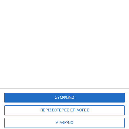
δανειστές
,
δημόσιοι υπάλληλοι
,
μειώσεις
,
TAGGED:
μέτρα
,
μισθοί
,
μνημόνιο
,
Συντάξεις
Facebook
Ακολουθήστε μας
9k
Followers
53
Followers
Like
Follow
4
Followers
32
Subscribers
Follow
Subscribe
ΣΥΜΦΩΝΩ
35
Followers
ΠΕΡΙΣΣΟΤΕΡΕΣ ΕΠΙΛΟΓΕΣ
Follow
ΔΙΑΦΩΝΩ