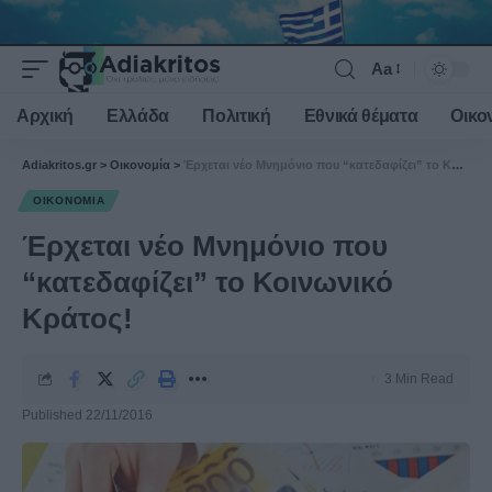
Aa
Font
Resizer
Αρχική
Ελλάδα
Πολιτική
Εθνικά θέματα
Οικο
Adiakritos.gr
>
Οικονομία
>
Έρχεται νέο Μνημόνιο που “κατεδαφίζει” το Κοινωνικό Κράτος!
ΟΙΚΟΝΟΜΊΑ
Έρχεται νέο Μνημόνιο που
“κατεδαφίζει” το Κοινωνικό
Κράτος!
3 Min Read
Published 22/11/2016