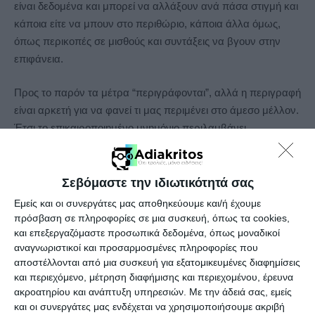
είναι δεδομένα και μπορεί να αλλάξουν ανά πάσα στιγμή και
κάποια είτε να μπουν στο περιθώριο, κάποια άλλα όμως,
όπως περικοπές σε μισθούς και συντάξεις να βγουν στην
επιφάνεια.
Προς το παρόν τα μέτρα “περιγράφονται”, αλλά η περιγραφή
είναι αρκετή για να φανεί τι μας περιμένει στο άμεσο μέλλον.
Έτσι το επικαιροποιημένο μνημόνιο περιλαμβάνει
εξορθολογισμό των επιδομάτων, που μεταφράζεται σε ριζική
αναμόρφωση του συστήματος των οικογενειακών
επιδομάτων με την ενοποίηση των επιδομάτων τέκνων,
Σεβόμαστε την ιδιωτικότητά σας
τριτέκνων, πολυτέκνων.
Εμείς και οι συνεργάτες μας αποθηκεύουμε και/ή έχουμε
Κατάργηση των επιδομάτων που αλληλοκαλύπτονται από το
πρόσβαση σε πληροφορίες σε μια συσκευή, όπως τα cookies,
Κοινωνικό Εισόδημα Αλληλεγγύης. Επανασχεδιασμό ή και
και επεξεργαζόμαστε προσωπικά δεδομένα, όπως μοναδικοί
αναγνωριστικοί και προσαρμοσμένες πληροφορίες που
πλήρη κατάργηση του επιδόματος θέρμανσης.
αποστέλλονται από μια συσκευή για εξατομικευμένες διαφημίσεις
Επανασχεδιασμός των αναπηρικών επιδομάτων.
και περιεχόμενο, μέτρηση διαφήμισης και περιεχομένου, έρευνα
ακροατηρίου και ανάπτυξη υπηρεσιών.
Με την άδειά σας, εμείς
Σε ό,τι αφορά στις φοροαπαλλαγές θα πρέπει να θεωρείται
και οι συνεργάτες μας ενδέχεται να χρησιμοποιήσουμε ακριβή