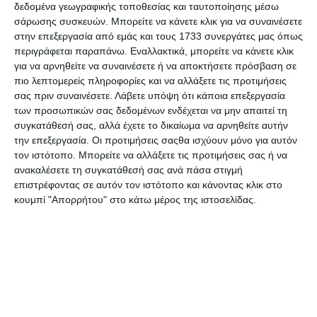
δεδομένη η περικοπή της έκπτωσης του 1,5% στη μηνιαία
δεδομένα γεωγραφικής τοποθεσίας και ταυτοποίησης μέσω
σάρωσης συσκευών. Μπορείτε να κάνετε κλικ για να συναινέσετε
παρακράτηση φόρου μισθωτών υπηρεσιών, αλλά και την
στην επεξεργασία από εμάς και τους 1733 συνεργάτες μας όπως
έκπτωσης από τον φόρο εισοδήματος των ιατρικών
περιγράφεται παραπάνω. Εναλλακτικά, μπορείτε να κάνετε κλικ
δαπανών.
για να αρνηθείτε να συναινέσετε ή να αποκτήσετε πρόσβαση σε
πιο λεπτομερείς πληροφορίες και να αλλάξετε τις προτιμήσεις
Την ίδια ώρα ωστόσο υπάρχει αναφορά στα λεγόμενα
σας πριν συναινέσετε.
Λάβετε υπόψη ότι κάποια επεξεργασία
παραμετρικά μέτρα που δεν προσδιορίζονται ως προς το
των προσωπικών σας δεδομένων ενδέχεται να μην απαιτεί τη
συγκατάθεσή σας, αλλά έχετε το δικαίωμα να αρνηθείτε αυτήν
ποσό, μέτρα όμως τα οποία αφορούν στις δαπάνες του
την επεξεργασία. Οι προτιμήσεις σαςθα ισχύουν μόνο για αυτόν
κράτους.
τον ιστότοπο. Μπορείτε να αλλάξετε τις προτιμήσεις σας ή να
Κάπου εδώ ουσιαστικά υπάρχει και η παγίδα για μισθούς και
ανακαλέσετε τη συγκατάθεσή σας ανά πάσα στιγμή
συντάξεις, ειδικά σε ό,τι αφορά στο Δημόσιο.
επιστρέφοντας σε αυτόν τον ιστότοπο και κάνοντας κλικ στο
Δεν είναι τυχαία άλλωστε η δήλωση Σόιμπλε πως οι Έλληνες
κουμπί "Απορρήτου" στο κάτω μέρος της ιστοσελίδας.
ζουν πάνω από τις δυνατότητες της οικονομίας τους.
Στο θέμα των συντάξεων για παράδειγμα το ελληνικό κράτος
δαπανά 17% του ΑΕΠ για συντάξεις, κάτι που μεταφράζεται
σε 30 δισ. το χρόνο.
Ο μέσος όρος στην Ε.Ε. Για την αντίστοιχη δαπάνη είναι 12%,
γεγονός που σημαίνει ότι θα απαιτηθούν παρεμβάσεις για