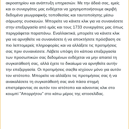
ακροατηρίου και ανάπτυξη υπηρεσιών.
Με την άδειά σας, εμείς
και οι συνεργάτες μας ενδέχεται να χρησιμοποιήσουμε ακριβή
δεδομένα γεωγραφικής τοποθεσίας και ταυτοποίησης μέσω
σάρωσης συσκευών. Μπορείτε να κάνετε κλικ για να συναινέσετε
στην επεξεργασία από εμάς και τους 1733 συνεργάτες μας όπως
περιγράφεται παραπάνω. Εναλλακτικά, μπορείτε να κάνετε κλικ
για να αρνηθείτε να συναινέσετε ή να αποκτήσετε πρόσβαση σε
πιο λεπτομερείς πληροφορίες και να αλλάξετε τις προτιμήσεις
σας πριν συναινέσετε.
Λάβετε υπόψη ότι κάποια επεξεργασία
των προσωπικών σας δεδομένων ενδέχεται να μην απαιτεί τη
συγκατάθεσή σας, αλλά έχετε το δικαίωμα να αρνηθείτε αυτήν
την επεξεργασία. Οι προτιμήσεις σαςθα ισχύουν μόνο για αυτόν
τον ιστότοπο. Μπορείτε να αλλάξετε τις προτιμήσεις σας ή να
ανακαλέσετε τη συγκατάθεσή σας ανά πάσα στιγμή
Αρχική
επιστρέφοντας σε αυτόν τον ιστότοπο και κάνοντας κλικ στο
Ελλάδα
κουμπί "Απορρήτου" στο κάτω μέρος της ιστοσελίδας.
Πολιτική
Εθνικά θέματα
Οικονομία
Αστυνομικό
Διεθνή
Επικοινωνία