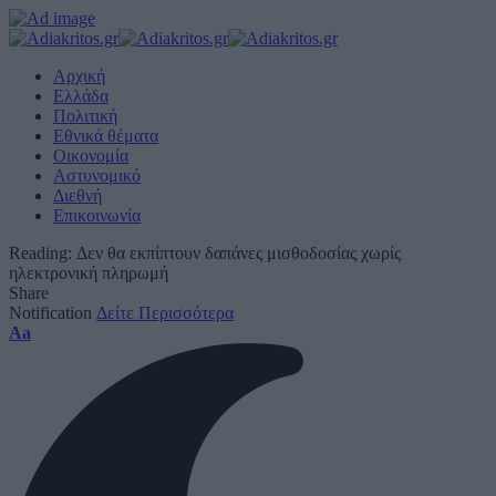
Αρχική
Ελλάδα
Πολιτική
Εθνικά θέματα
Οικονομία
Αστυνομικό
Διεθνή
Επικοινωνία
Reading:
Δεν θα εκπίπτουν δαπάνες μισθοδοσίας χωρίς
ηλεκτρονική πληρωμή
Share
Notification
Δείτε Περισσότερα
Font
Aa
Resizer